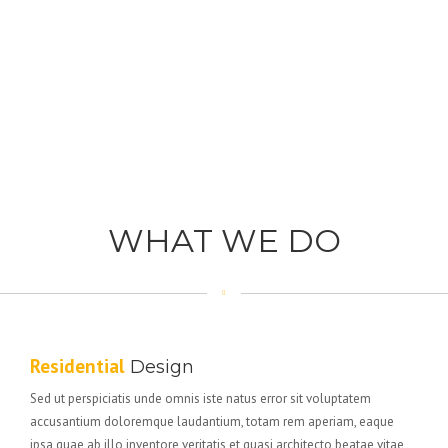
WHAT WE DO
Residential
Design
Sed ut perspiciatis unde omnis iste natus error sit voluptatem
accusantium doloremque laudantium, totam rem aperiam, eaque
ipsa quae ab illo inventore veritatis et quasi architecto beatae vitae