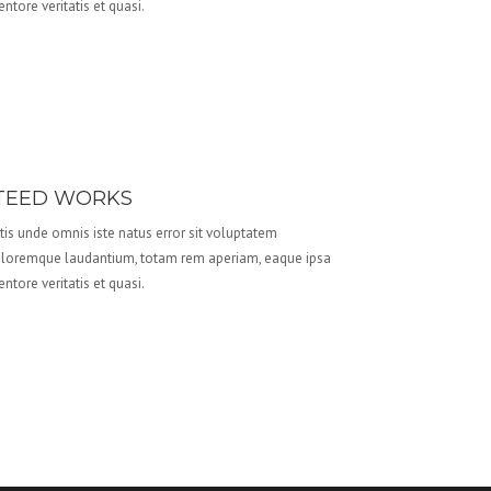
entore veritatis et quasi.
TEED WORKS
tis unde omnis iste natus error sit voluptatem
loremque laudantium, totam rem aperiam, eaque ipsa
entore veritatis et quasi.