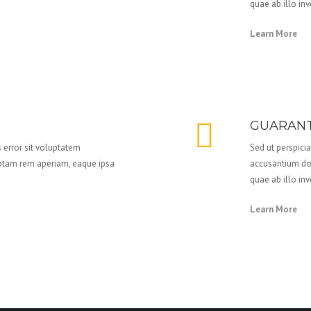
quae ab illo inv
Learn More
GUARAN
s error sit voluptatem
Sed ut perspicia
otam rem aperiam, eaque ipsa
accusantium do
quae ab illo inv
Learn More