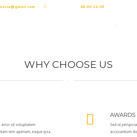
unesia@gmail.com
Working Hours:
08:00-16:00
HOME
ABO
WHY CHOOSE US
AWARDS 
s error sit voluptatem
Sed ut perspicia
otam rem aperiam, eaque ipsa
accusantium do