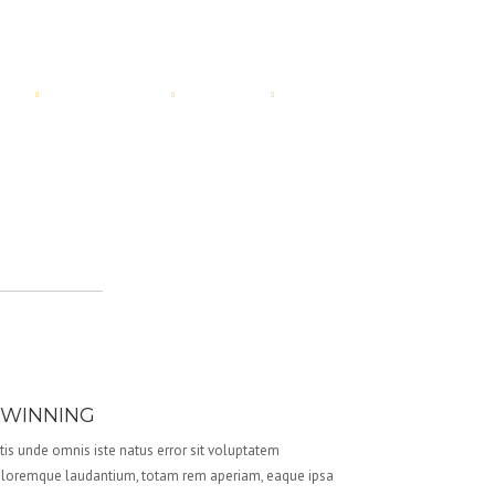
UT
PRODUCT
BLOG
CONTACT
WINNING
tis unde omnis iste natus error sit voluptatem
loremque laudantium, totam rem aperiam, eaque ipsa